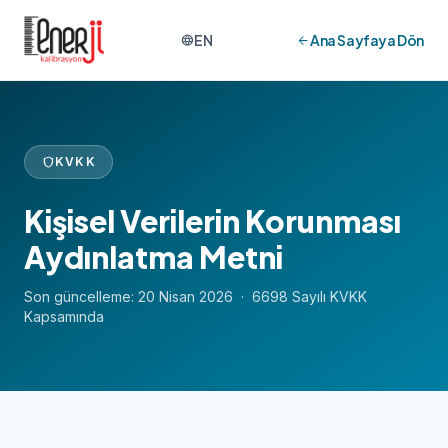
EN
Ana Sayfaya Dön
language
arrow_back
shield
KVKK
Kişisel Verilerin Korunması
Aydınlatma Metni
Son güncelleme: 20 Nisan 2026 · 6698 Sayılı KVKK
Kapsamında