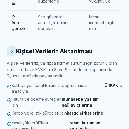
düzenleme
yükümlülük
Adı
IP
Site güvenliği,
Meşru
Adresi,
analitik, kullanıcı
menfaat, açık
Çerezler
deneyimi
rıza
Kişisel Verilerin Aktarılması
3
Kişisel verileriniz; yalnızca hizmet sunumu için zorunlu olan
durumlarda ve KVKK'nın 8. ve 9. maddeleri kapsamında
üçüncü taraflarla paylaşılabilir:
Kalibrasyon sertifikalarının doğrulanması
TÜRKAK
'a
check_circle
amacıyla
Fatura ve ödeme süreçleri
muhasebe yazılımı
check_circle
için
sağlayıcılarına
Kargo ve lojistik süreçleri için
kargo şirketlerine
check_circle
Yasal yükümlülükler
resmi kurum ve
check_circle
kapsamında
kuruluşlara