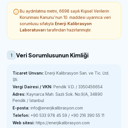
info
Bu aydınlatma metni, 6698 sayılı Kişisel Verilerin
Korunması Kanunu'nun 10. maddesi uyarınca veri
sorumlusu sıfatıyla
Enerji Kalibrasyon
Laboratuvarı
tarafından hazırlanmıştır.
Veri Sorumlusunun Kimliği
1
Ticaret Unvanı:
Enerji Kalibrasyon San. ve Tic. Ltd.
Şti.
Vergi Dairesi / VKN:
Pendik V.D. / 3350456654
Adres:
Kaynarca Mah. Sazlı Sok. No:9/A, 34890
Pendik / İstanbul
E-posta:
info@enerjikalibrasyon.com
Telefon:
+90 533 978 45 59 / +90 216 390 55 11
Web sitesi:
https://enerjikalibrasyon.com