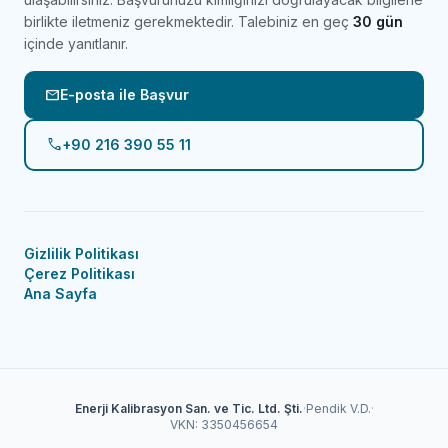
birlikte iletmeniz gerekmektedir. Talebiniz en geç
30 gün
içinde yanıtlanır.
mail
E-posta ile Başvur
phone
+90 216 390 55 11
Gizlilik Politikası
Çerez Politikası
Ana Sayfa
Enerji Kalibrasyon San. ve Tic. Ltd. Şti.
·
Pendik V.D.
·
VKN: 3350456654